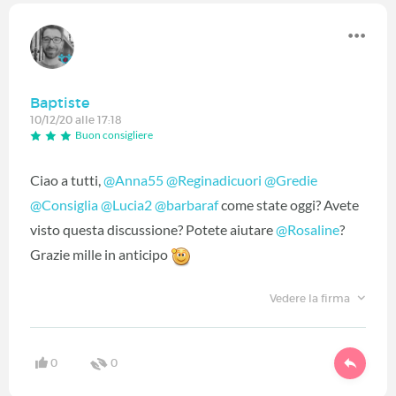
Baptiste
10/12/20 alle 17:18
Buon consigliere
Ciao a tutti,
@Anna55
‍
@Reginadicuori
‍
@Gredie
@Consiglia
‍
@Lucia2
‍
@barbaraf
‍ come state oggi? Avete
visto questa discussione? Potete aiutare
@Rosaline
‍?
Grazie mille in anticipo
Vedere la firma
0
0