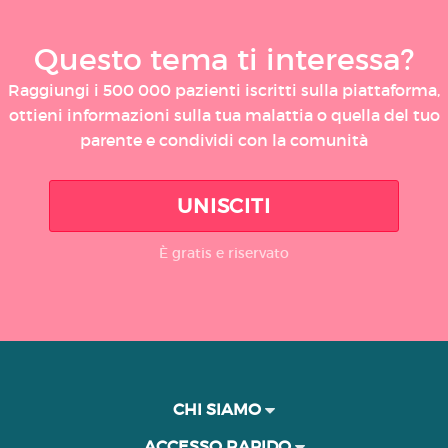
Questo tema ti interessa?
Raggiungi i 500 000 pazienti iscritti sulla piattaforma,
ottieni informazioni sulla tua malattia o quella del tuo
parente e condividi con la comunità
UNISCITI
È gratis e riservato
CHI SIAMO
ACCESSO RAPIDO