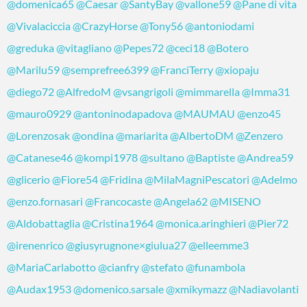
@domenica65
@Caesar
@SantyBay
@vallone59
@Pane di vita
@Vivalaciccia
@CrazyHorse
@Tony56
@antoniodami
@greduka
@vitagliano
@Pepes72
@ceci18
@Botero
@Marilu59
@semprefree6399
@FranciTerry
@xiopaju
@diego72
@AlfredoM
@vsangrigoli
@mimmarella
@Imma31
@mauro0929
@antoninodapadova
@MAUMAU
@enzo45
@Lorenzosak
@ondina
@mariarita
@AlbertoDM
@Zenzero
@Catanese46
@kompi1978
@sultano
@Baptiste
@Andrea59
@glicerio
@Fiore54
@Fridina
@MilaMagniPescatori
@Adelmo
@enzo.fornasari
@Francocaste
@Angela62
@MISENO
@Aldobattaglia
@Cristina1964
@monica.aringhieri
@Pier72
@irenenrico
@giusyrugnone×giulua27
@elleemme3
@MariaCarlabotto
@cianfry
@stefato
@funambola
@Audax1953
@domenico.sarsale
@xmikymazz
@Nadiavolanti