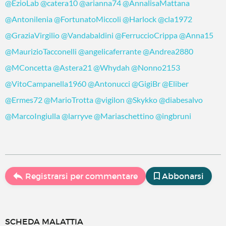
@EzioLab
@catera10
@arianna74
@AnnalisaMattana
@Antonilenia
@FortunatoMiccoli
@Harlock
@cla1972
@GraziaVirgilio
@Vandabaldini
@FerruccioCrippa
@Anna15
@MaurizioTacconelli
@angelicaferrante
@Andrea2880
@MConcetta
@Astera21
@Whydah
@Nonno2153
@VitoCampanella1960
@Antonucci
@GigiBr
@Eliber
@Ermes72
@MarioTrotta
@vigilon
@Skykko
@diabesalvo
@MarcoIngiulla
@larryve
@Mariaschettino
@ingbruni
Registrarsi per commentare
Abbonarsi
SCHEDA MALATTIA