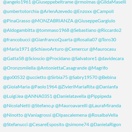
@angelo1961
@Giuseppebeltrame
@rmoimas
@GildaMaselli
@umbertotorchia
@ArlenAzevedo
@Enzoxx
@Campoli
@PinaGrasso
@MONZABRIANZA
@GiuseppeGargiulo
@Aldogambitta
@tommaso1968
@Sebastiano
@Riccardo2
@francobucci
@GianfrancoQuarta
@Rosalia07
@Toro30
@Maria1971
@SchiavoArturo
@Cemercur
@Maurocasu
@Gatta58
@Scioscio
@Procidano
@Salvatore1
@davidecara
@Oronzomilella
@AntoniettaCasagrande
@Magrifo
@go00532
@uccietto
@Sirbia75
@Sabry19570
@Bebina
@GioiaMaria
@Paolo1964
@ZivieriMariaRita
@Danianfa
@Luigi.lea
@ANNA0351
@Danielatavella
@Pippipeda
@NicolaNetti
@Stefano.p
@Mauroavarelli
@LauraMiranda
@Ninotto
@Vaniagrossi
@Dipascalemena
@RosalbaVella
@Stefanucci
@CesareEsposito
@simone74
@DanielaRigon