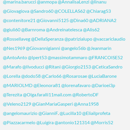
@marina.barucci
@anmopa
@AnnalisaLenzi
@linanu
@Giovagiova
@Sandro60
@COLELLAS62
@Chiarag53
@contenitore21
@Giovanni5125
@Dina60
@ADRIANA2
@giuli60
@Barnroma
@Andreinatelesca
@Alis62
@Rossellaveg
@DellaSperanza
@patrizialupo
@vaccariclaudio
@Nes1969
@Giovannigianni
@angelo56b
@Jeanmarin
@AntoAnto
@Ipert53
@massimotammaro
@FRANCOISE52
@Marafo
@Ilvoducci
@Ritani
@Giorgio2153
@CeticaSandro
@Lorella
@dodo58
@Carlo66
@Rosarosae
@LuciaBarone
@MARIOLMD
@Eleonora81
@lorenafavaro
@Darioei3p
@Terezita
@Olga.faralli11mail.com
@RobertoDF
@Veleno2129
@GianMariaGasperi
@Anna1958
@angelomaurizio
@GianniF
.
@Lucilla10
@Eliailprofeta
@Piazzacarmelo
@Luigira
@antonio121314
@Morris52