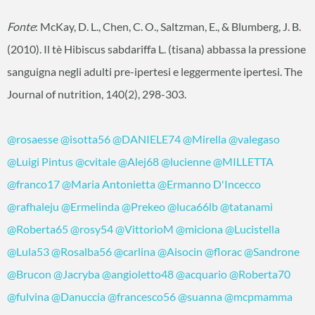
Fonte
: McKay, D. L., Chen, C. O., Saltzman, E., & Blumberg, J. B.
(2010). Il tè Hibiscus sabdariffa L. (tisana) abbassa la pressione
sanguigna negli adulti pre-ipertesi e leggermente ipertesi. The
Journal of nutrition, 140(2), 298-303.
@rosaesse
@isotta56
@DANIELE74
@Mirella
@valegaso
@Luigi Pintus
@cvitale
@Alej68
@lucienne
@MILLETTA
@franco17
@Maria Antonietta
@Ermanno D'Incecco
@rafhaleju
@Ermelinda
@Prekeo
@luca66lb
@tatanami
@Roberta65
@rosy54
@VittorioM
@miciona
@Lucistella
@Lula53
@Rosalba56
@carlina
@Aisocin
@florac
@Sandrone
@Brucon
@Jacryba
@angioletto48
@acquario
@Roberta70
@fulvina
@Danuccia
@francesco56
@suanna
@mcpmamma