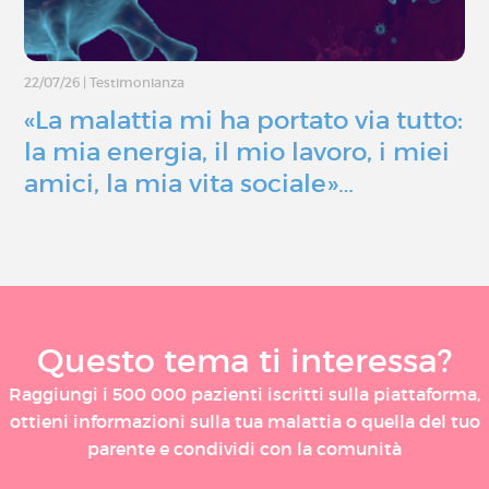
22/07/26
|
Testimonianza
«La malattia mi ha portato via tutto:
la mia energia, il mio lavoro, i miei
amici, la mia vita sociale»…
Questo tema ti interessa?
Raggiungi i 500 000 pazienti iscritti sulla piattaforma,
ottieni informazioni sulla tua malattia o quella del tuo
parente e condividi con la comunità