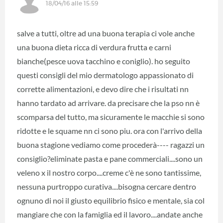
18/04/16 alle 15:59
salve a tutti, oltre ad una buona terapia ci vole anche
una buona dieta ricca di verdura frutta e carni
bianche(pesce uova tacchino e coniglio). ho seguito
questi consigli del mio dermatologo appassionato di
corrette alimentazioni, e devo dire che i risultati nn
hanno tardato ad arrivare. da precisare che la pso nn è
scomparsa del tutto, ma sicuramente le macchie si sono
ridotte e le squame nn ci sono piu. ora con l'arrivo della
buona stagione vediamo come procederà---- ragazzi un
consiglio?eliminate pasta e pane commerciali....sono un
veleno x il nostro corpo....creme c'è ne sono tantissime,
nessuna purtroppo curativa....bisogna cercare dentro
ognuno di noi il giusto equilibrio fisico e mentale, sia col
mangiare che con la famiglia ed il lavoro....andate anche