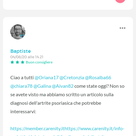
Baptiste
04/08/20 alle 14:21
Buon consigliere
Ciao a tutti
@Oriana17
‍
@Cretonzia
‍
@Rosalba66
@chiara78
‍
@Galina
‍
@Aivan82
‍ come state oggi? Non so
se avete visto ma abbiamo scritto un articolo sulla
diagnosi dell'artrite psoriasica che potrebbe
interessarvi:
https://member.carenity.ithttps://www.carenity.it/info-