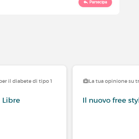
Partecipa
er il diabete di tipo 1
La tua opinione su tr
 Libre
Il nuovo free st