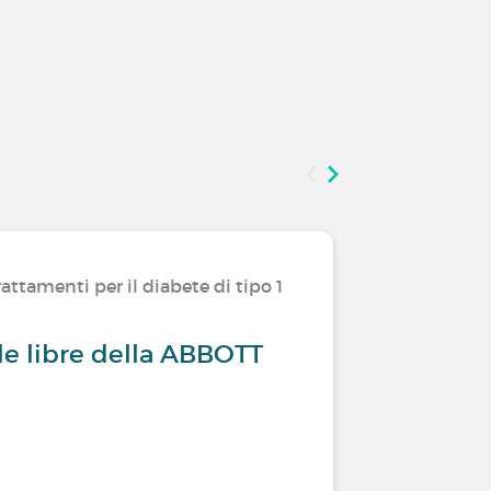
attamenti per il diabete di tipo 1
La tua op
yle libre della ABBOTT
Diabete 
pensio