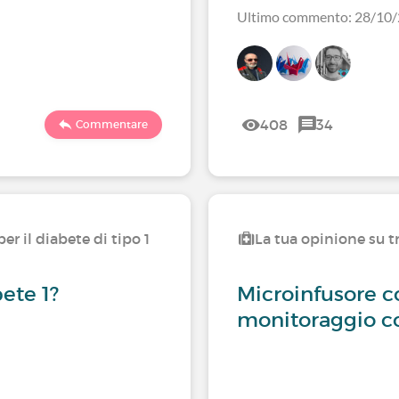
Ultimo commento: 28/10
408
34
Commentare
er il diabete di tipo 1
La tua opinione su tr
bete 1?
Microinfusore c
monitoraggio co