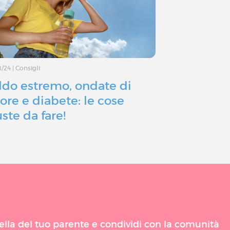
8/24
|
Consigli
08/03/24
|
Nutrizion
ldo estremo, ondate di
Diabete e 
lore e diabete: le cose
dieta chet
uste da fare!
voi?
uella del tuo parente e condividi con la comunità