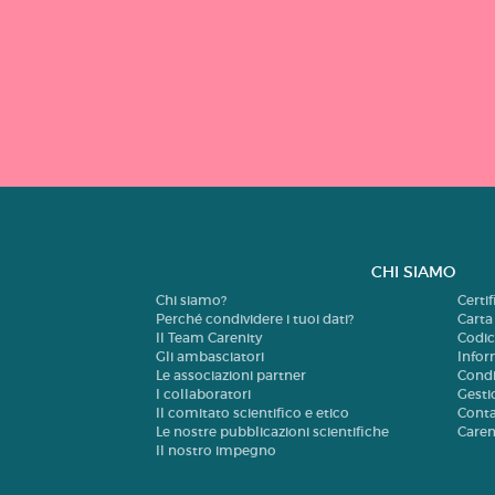
CHI SIAMO
Chi siamo?
Certi
Perché condividere i tuoi dati?
Carta
Il Team Carenity
Codic
Gli ambasciatori
Infor
Le associazioni partner
Condi
I collaboratori
Gesti
Il comitato scientifico e etico
Cont
Le nostre pubblicazioni scientifiche
Careni
Il nostro impegno