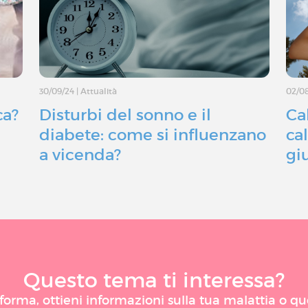
30/09/24
|
Attualità
02/0
ca?
Disturbi del sonno e il
Ca
diabete: come si influenzano
ca
a vicenda?
gi
Questo tema ti interessa?
taforma, ottieni informazioni sulla tua malattia o q