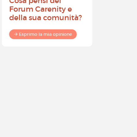
Cosa pensi del
Diventa
Forum Carenity e
ambasci
della sua comunità?
Carenity 
differen
commun
Esprimo la mia opinione
Esprimo 