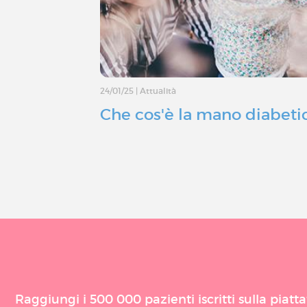
24/01/25
|
Attualità
Che cos'è la mano diabeti
Raggiungi i 500 000 pazienti iscritti sulla piat