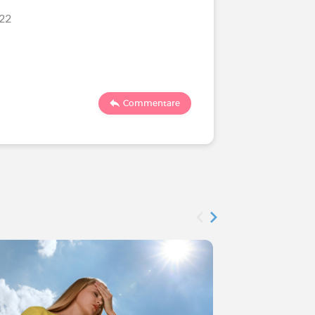
/22
Ultimo comm
1155
Commentare