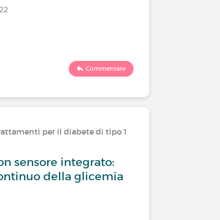
/22
Ultimo comm
473
Commentare
attamenti per il diabete di tipo 1
Convivere
on sensore integrato:
Quale si
ntinuo della glicemia
usate?