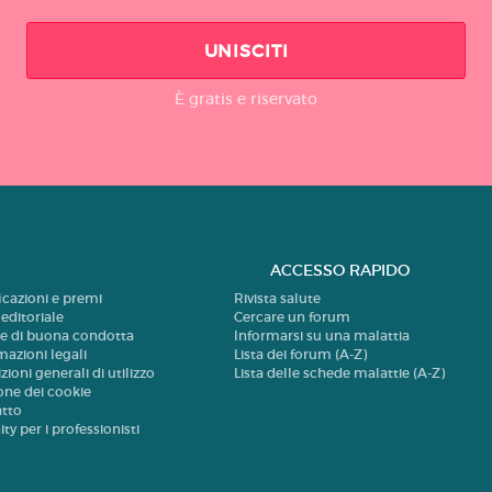
UNISCITI
È gratis e riservato
ACCESSO RAPIDO
ficazioni e premi
Rivista salute
 editoriale
Cercare un forum
e di buona condotta
Informarsi su una malattia
mazioni legali
Lista dei forum (A-Z)
zioni generali di utilizzo
Lista delle schede malattie (A-Z)
one dei cookie
atto
ty per i professionisti