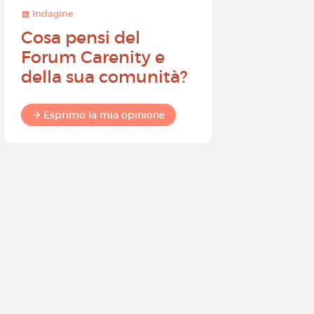
Indagine
Indagine
Cosa pensi del
Diventa
Forum Carenity e
ambasci
della sua comunità?
Carenity 
differen
commun
Esprimo la mia opinione
Esprimo 