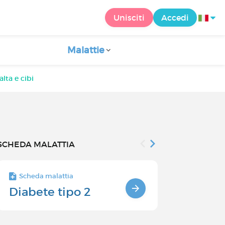
Unisciti
Accedi
Malattie
lta e cibi
SCHEDA MALATTIA
Scheda malattia
Scheda malatt
Diabete tipo 2
SINTOMI 
DIABETE 