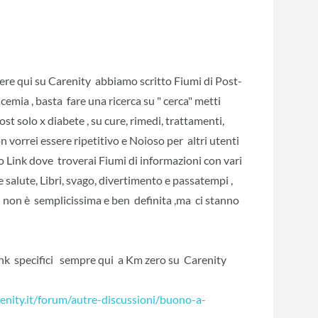
ggere qui su Carenity abbiamo scritto Fiumi di Post-
icemia , basta fare una ricerca su " cerca" metti
st solo x diabete , su cure, rimedi, trattamenti,
on vorrei essere ripetitivo e Noioso per altri utenti
io Link dove troverai Fiumi di informazioni con vari
i e salute, Libri, svago, divertimento e passatempi ,
... non è semplicissima e ben definita ,ma ci stanno
 link specifici sempre qui a Km zero su Carenity
renity.it/forum/autre-discussioni/buono-a-