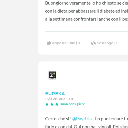
Buongiorno veramente io ho chiesto se c’e
con la dieta per abbassare il diabete ed in
alla settimana confrontarsi anche con il pe
Risposta utile |
0
Sostengo |
1
EUREKA
16/03/19 alle 19:10
Buon consigliere
Certo .che si !
@Payrizia
‍ , Lo puoi creare
farlo e con chi. Qui non hai vincoli. Poi gius