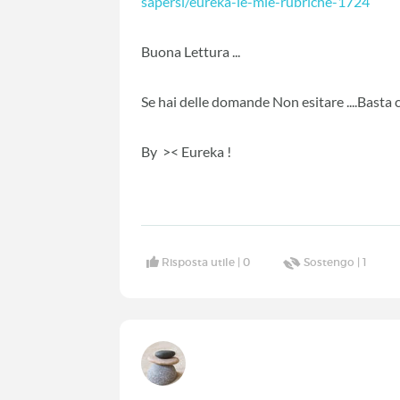
sapersi/eureka-le-mie-rubriche-1724
Buona Lettura ...
Se hai delle domande Non esitare ....Basta c
By >< Eureka !
Risposta utile |
0
Sostengo |
1