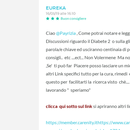
EUREKA
16/03/19 alle 16:10
Buon consigliere
Ciao
@Payrizia
‍ , Come potrai notare e le
Discussioni riguardo il Diabete 2 o sulla gl
parola/e chiave ed usciranno centinaia di po
consigli.. etc ....ect... Non Volermene Ma n
,Se' ti può far Piacere posso lasciare un m
altri Link specifici tutto per la cura, rimed
questo per facilitarti la ricerca visto chè.
lavorando " speriamo"
clicca qui sotto sul link
si apriranno altri
https://member.carenity.ithttps://www.ca