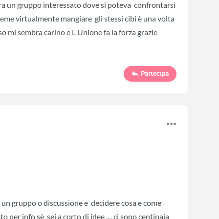
ra un gruppo interessato dove si poteva confrontarsi
sieme virtualmente mangiare gli stessi cibi è una volta
so mi sembra carino e L Unione fa la forza grazie
Partecipa
 tu un gruppo o discussione e decidere cosa e come
to per info sè sei a corto di idee .... ci sono centinaia