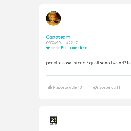
Capoteam
06/03/19 alle 22:47
Buon consigliere
per alta cosa intendi? quali sono i valori? 
Risposta utile |
0
Sostengo |
1