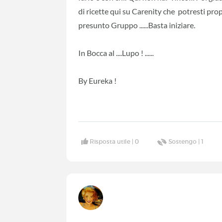
di ricette qui su Carenity che potresti prop
presunto Gruppo ......Basta iniziare.
In Bocca al ....Lupo ! ......
By Eureka !
Risposta utile |
0
Sostengo |
1