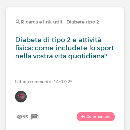
Ricerca e link utili - Diabete tipo 2
Diabete di tipo 2 e attività
fisica: come includete lo sport
nella vostra vita quotidiana?
Ultimo commento: 14/07/25
35
1
Commentare