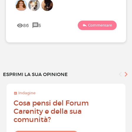
86
5
Commentare
ESPRIMI LA SUA OPINIONE
Indagine
Cosa pensi del Forum
Carenity e della sua
comunità?