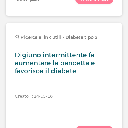
Ricerca e link utili - Diabete tipo 2
Digiuno intermittente fa
aumentare la pancetta e
favorisce il diabete
Creato il: 24/05/18