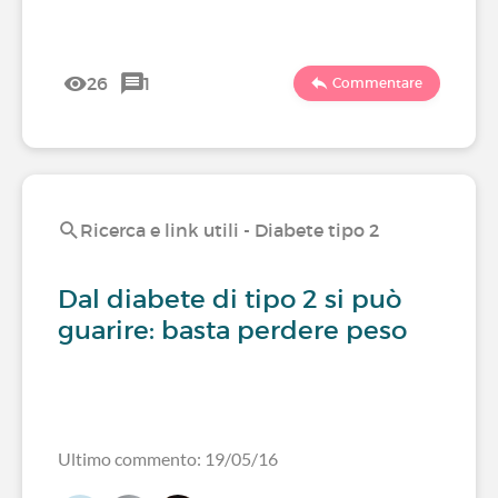
26
1
Commentare
Ricerca e link utili - Diabete tipo 2
Dal diabete di tipo 2 si può
guarire: basta perdere peso
Ultimo commento: 19/05/16