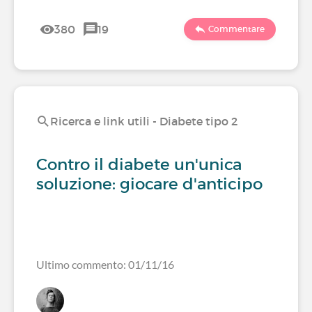
380
19
Commentare
Ricerca e link utili - Diabete tipo 2
Contro il diabete un'unica
soluzione: giocare d'anticipo
Ultimo commento: 01/11/16