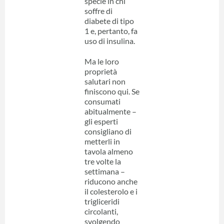
specie in chi
soffre di
diabete di tipo
1 e, pertanto, fa
uso di insulina.
Ma le loro
proprietà
salutari non
finiscono qui. Se
consumati
abitualmente –
gli esperti
consigliano di
metterli in
tavola almeno
tre volte la
settimana –
riducono anche
il colesterolo e i
trigliceridi
circolanti,
svolgendo