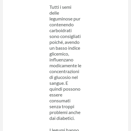
Tutti i semi
delle
leguminose pur
contenendo
carboidrati
sono consigliati
poiché, avendo
un basso indice
glicemico,
influenzano
modicamente le
concentrazioni
di glucosio nel
sangue. E
quindi possono
essere
consumati
senza troppi
problemi anche
dai diabetici.
I legumi hanno