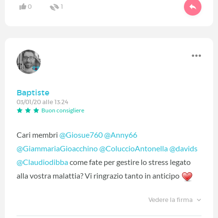
0
1
Baptiste
03/01/20 alle 13:24
Buon consigliere
Cari membri
@Giosue760
‍
@Anny66
@GiammariaGioacchino
‍
@ColuccioAntonella
‍
@davids
@Claudiodibba
‍ come fate per gestire lo stress legato
alla vostra malattia? Vi ringrazio tanto in anticipo
Vedere la firma