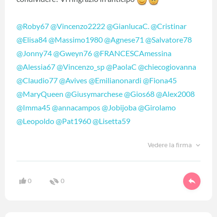
@Roby67
‍
@Vincenzo2222
‍
@GianlucaC.
‍
@Cristinar
@Elisa84
‍
@Massimo1980
‍
@Agnese71
‍
@Salvatore78
@Jonny74
‍
@Gweyn76
‍
@FRANCESCAmessina
@Alessia67
‍
@Vincenzo_sp
‍
@PaolaC
‍
@chiecogiovanna
@Claudio77
‍
@Avives
‍
@Emilianonardi
‍
@Fiona45
@MaryQueen
‍
@Giusymarchese
‍
@Gios68
‍
@Alex2008
@Imma45
‍
@annacampos
‍
@Jobijoba
‍
@Girolamo
@Leopoldo
‍
@Pat1960
‍
@Lisetta59
‍
Vedere la firma
0
0