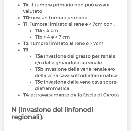
Tx
: il tumore primario non può essere
valutato
T0
: nessun tumore primario
T1
: Tumore limitato al rene e < 7cm con :
T1a
< 4 cm
T1b
> 4 e < 7 cm
T2
: Tumore limitato al rene e > 7cm
T3
:
T3a
Invasione del grasso perirenale
e/o della ghiandola surrenale
T3b
Invasione della vena renale e/o
della vena cava sottodiaframmatica
T3c
Invasione della vena cava sopra-
diaframmatica
T4
: attraversamento della fascia di Gerota
N (Invasione dei linfonodi
regionali):