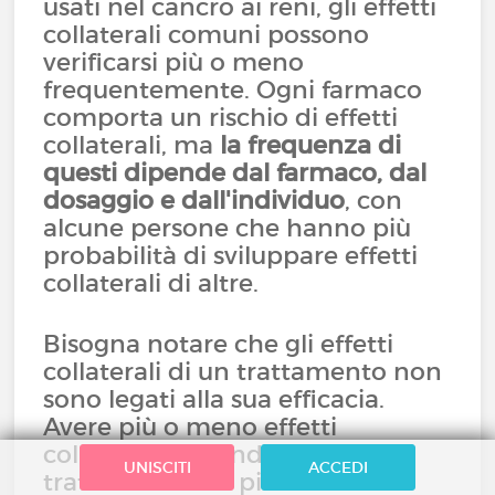
usati nel cancro ai reni, gli effetti
collaterali comuni possono
verificarsi più o meno
frequentemente. Ogni farmaco
comporta un rischio di effetti
collaterali, ma
la frequenza di
questi dipende dal farmaco, dal
dosaggio e dall'individuo
, con
alcune persone che hanno più
probabilità di sviluppare effetti
collaterali di altre.
Bisogna notare che gli effetti
collaterali di un trattamento non
sono legati alla sua efficacia.
Avere più o meno effetti
collaterali non indica che il
UNISCITI
ACCEDI
trattamento sia più o meno