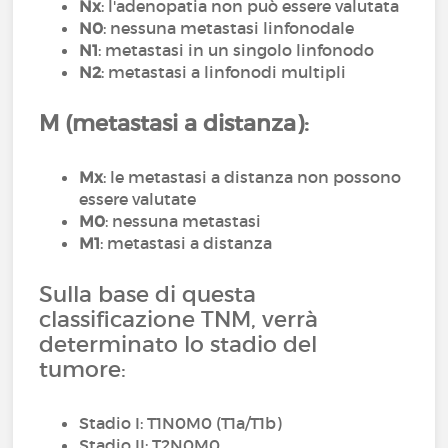
Nx
: l'adenopatia non può essere valutata
N0
: nessuna metastasi linfonodale
N1
: metastasi in un singolo linfonodo
N2
: metastasi a linfonodi multipli
M (metastasi a distanza):
Mx
: le metastasi a distanza non possono
essere valutate
M0
: nessuna metastasi
M1
: metastasi a distanza
Sulla base di questa
classificazione TNM, verrà
determinato lo stadio del
tumore:
Stadio I: T1N0M0 (T1a/T1b)
Stadio II: T2N0M0