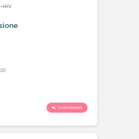
S-HIV
sione
/20
Commentare