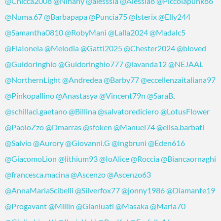
@Chicca2008
@Nihany
@alesssia
@Alessia8
@Piccolapunk86
@Numa.67
@Barbapapa
@Puncia75
@Isterix
@Elly244
@Samantha0810
@RobyMani
@Lalla2024
@Madalc5
@ElaIonela
@Melodia
@Gatti2025
@Chester2024
@bloved
@Guidoringhio
@Guidoringhio777
@lavanda12
@NEJAAL
@NorthernLight
@Andredea
@Barby77
@eccellenzaitaliana97
@Pinkopallino
@Anastasya
@Vincent79n
@SaraB
.
@schillaci.gaetano
@Billina
@salvatorediciero
@LotusFlower
@PaoloZzo
@Dmarras
@sfoken
@Manuel74
@elisa.barbati
@Salvio
@Aurory
@Giovanni.G
@ingbruni
@Eden616
@GiacomoLion
@lithium93
@IoAlice
@Roccia
@Biancaornaghi
@francesca.macina
@Ascenzo
@Ascenzo63
@AnnaMariaScibelli
@Silverfox77
@jonny1986
@Diamante19
@Progavant
@Millin
@Gianluatl
@Masaka
@Maria70