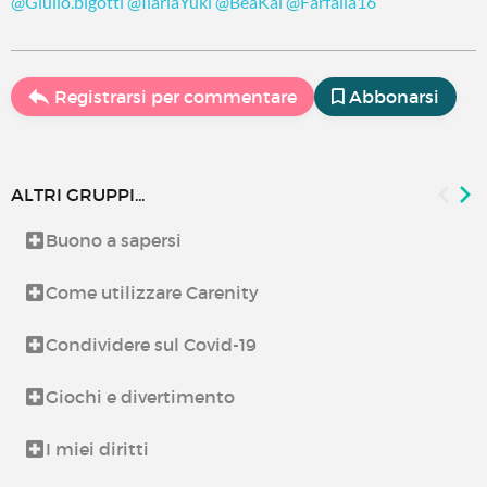
@Giulio.bigotti
@IlariaYuki
@BeaKal
@Farfalla16
Registrarsi per commentare
Abbonarsi
ALTRI GRUPPI...
Buono a sapersi
Come utilizzare Carenity
Condividere sul Covid-19
Giochi e divertimento
I miei diritti