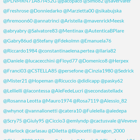
@PLNMRN71A67I452G
@pacopaco
@Simo82
@savervafer
@Freshrose
@Donniedarko
@Marzietta00
@sikabujska
@firemoon60
@annatrinci
@Aristella
@mavenrickMeesk
@abryabry
@Salvatore83
@Mentinax
@AutenticaBPlare
@Gabry86ud
@Stefany
@Fdekolmn
@Emanuela76
@Riccardo1984
@constantinaelena.pertea
@Ilaria82
@Daniele
@lucacecchini
@Floyd77
@Domenico8
@Herpex
@Franci03
@CSTELLA85
@persefone
@Cinzia1980
@Sedrick
@Mister21
@Hopeman
@Ricuccio
@didicapp
@pasky62
@Lellielli
@lacontessa
@AleFedeLucri
@secondastelladx
@Rosanna Leotta
@Mauro1974
@Rosa7119
@Alessio_82
@whynot
@vannalionetti
@catera10
@Fulelella
@aledepa
@Scry75
@Giuly95
@Ciccio3
@emlyndp
@cactusvale
@Veveve
@Harlock
@carlasau
@Diletta
@Bipocetti
@aragon_2000