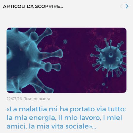
ARTICOLI DA SCOPRIRE...
22/07/26
|
Testimonianza
«La malattia mi ha portato via tutto:
la mia energia, il mio lavoro, i miei
amici, la mia vita sociale»…