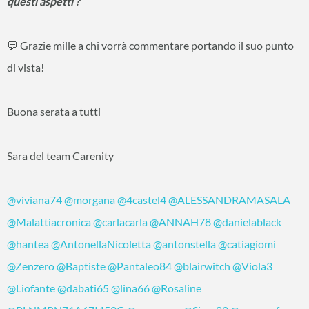
questi aspetti ?
💬 Grazie mille a chi vorrà commentare portando il suo punto
di vista!
Buona serata a tutti
Sara del team Carenity
@viviana74
@morgana
@4castel4
@ALESSANDRAMASALA
@Malattiacronica
@carlacarla
@ANNAH78
@danielablack
@hantea
@AntonellaNicoletta
@antonstella
@catiagiomi
@Zenzero
@Baptiste
@Pantaleo84
@blairwitch
@Viola3
@Liofante
@dabati65
@lina66
@Rosaline