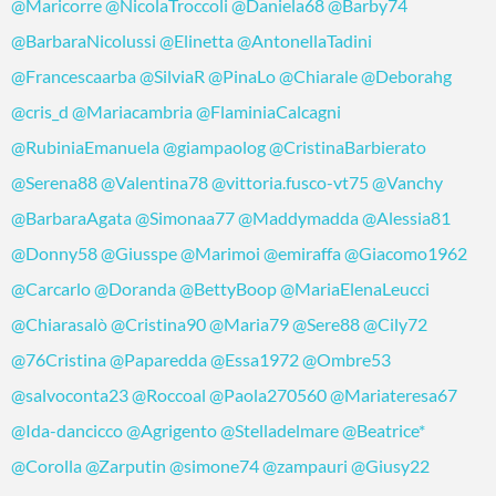
@Maricorre
@NicolaTroccoli
@Daniela68
@Barby74
@BarbaraNicolussi
@Elinetta
@AntonellaTadini
@Francescaarba
@SilviaR
@PinaLo
@Chiarale
@Deborahg
@cris_d
@Mariacambria
@FlaminiaCalcagni
@RubiniaEmanuela
@giampaolog
@CristinaBarbierato
@Serena88
@Valentina78
@vittoria.fusco-vt75
@Vanchy
@BarbaraAgata
@Simonaa77
@Maddymadda
@Alessia81
@Donny58
@Giusspe
@Marimoi
@emiraffa
@Giacomo1962
@Carcarlo
@Doranda
@BettyBoop
@MariaElenaLeucci
@Chiarasalò
@Cristina90
@Maria79
@Sere88
@Cily72
@76Cristina
@Paparedda
@Essa1972
@Ombre53
@salvoconta23
@Roccoal
@Paola270560
@Mariateresa67
@Ida-dancicco
@Agrigento
@Stelladelmare
@Beatrice*
@Corolla
@Zarputin
@simone74
@zampauri
@Giusy22