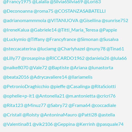
@Francy1975
@Lalaila
@Silvia6Silvia69
@Lori63
@Deconoanna
@roma75
@COSTANZASABATELLI
@adrianomammmola
@VITANUOVA
@Gisellina
@sunrise752
@IreneKalua
@Gabriele14
@Titti_Maria_Teresa
@Pappie
@Luckymio
@Tiffany
@Francyfrance
@Simonan
@Susalva
@steccacaterina
@luciamg
@Charlyhazel
@nuny78
@Tina61
@Lilly77
@rosaspina
@RICCARDO1962
@daniela26
@lula66
@naike8070
@Vale72
@Baptiste
@Ariana
@lunastorta
@beata2016
@Adrycavaliere14
@Ilariamelis
@PetronioDraghicchio
@pieffe
@Casalinga
@RitaSciotti
@ophelie+p-it1
@Antonella21
@m.antonietta
@cricri76
@Rita123
@Minuz77
@Sabry72
@Frama64
@coccadiale
@Cristall
@Rolsty
@AntoninaMauro
@Patti28
@astella
@Valentina81
@vik2106
@Geppina
@Kerrinh
@pasquale74