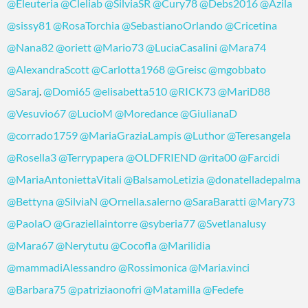
@Eleuteria
@Cleliab
@SilviaSR
@Cury78
@Debs2016
@Azila
@sissy81
@RosaTorchia
@SebastianoOrlando
@Cricetina
@Nana82
@oriett
@Mario73
@LuciaCasalini
@Mara74
@AlexandraScott
@Carlotta1968
@Greisc
@mgobbato
@Saraj
.
@Domi65
@elisabetta510
@RICK73
@MariD88
@Vesuvio67
@LucioM
@Moredance
@GiulianaD
@corrado1759
@MariaGraziaLampis
@Luthor
@Teresangela
@Rosella3
@Terrypapera
@OLDFRIEND
@rita00
@Farcidi
@MariaAntoniettaVitali
@BalsamoLetizia
@donatelladepalma
@Bettyna
@SilviaN
@Ornella.salerno
@SaraBaratti
@Mary73
@PaolaO
@Graziellaintorre
@syberia77
@Svetlanalusy
@Mara67
@Nerytutu
@Cocofla
@Marilidia
@mammadiAlessandro
@Rossimonica
@Maria.vinci
@Barbara75
@patriziaonofri
@Matamilla
@Fedefe