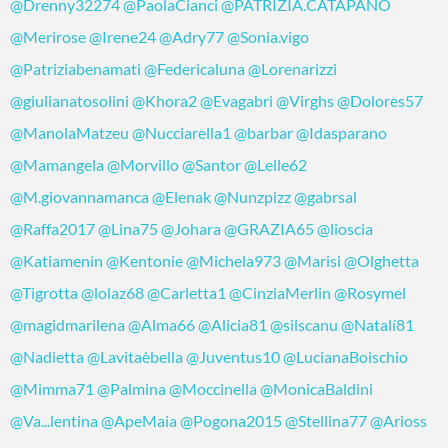
@Drenny32274
@PaolaCianci
@PATRIZIA.CATAPANO
@Merirose
@Irene24
@Adry77
@Sonia.vigo
@Patriziabenamati
@Federicaluna
@Lorenarizzi
@giulianatosolini
@Khora2
@Evagabri
@Virghs
@Dolores57
@ManolaMatzeu
@Nucciarella1
@barbar
@Idasparano
@Mamangela
@Morvillo
@Santor
@Lelle62
@M.giovannamanca
@Elenak
@Nunzpizz
@gabrsal
@Raffa2017
@Lina75
@Johara
@GRAZIA65
@lioscia
@Katiamenin
@Kentonie
@Michela973
@Marisi
@Olghetta
@Tigrotta
@lolaz68
@Carletta1
@CinziaMerlin
@Rosymel
@magidmarilena
@Alma66
@Alicia81
@silscanu
@Natalí81
@Nadietta
@Lavitaèbella
@Juventus10
@LucianaBoischio
@Mimma71
@Palmina
@Moccinella
@MonicaBaldini
@Va...lentina
@ApeMaia
@Pogona2015
@Stellina77
@Arioss