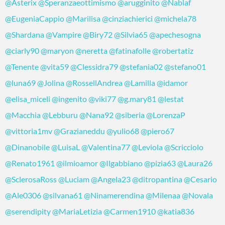
@Asterix
@Speranzaeottimismo
@arugginito
@Nablaf
@EugeniaCappio
@Marilisa
@cinziachierici
@michela78
@Shardana
@Vampire
@Biry72
@Silvia65
@apechesogna
@ciarly90
@maryon
@neretta
@fatinafolle
@robertatiz
@Tenente
@vita59
@Clessidra79
@stefania02
@stefano01
@luna69
@Jolina
@RossellAndrea
@Lamilla
@idamor
@elisa_miceli
@ingenito
@viki77
@g.mary81
@lestat
@Macchia
@Lebburu
@Nana92
@siberia
@LorenzaP
@vittoria1mv
@Grazianeddu
@yulio68
@piero67
@Dinanobile
@LuisaL
@Valentina77
@Leviola
@Scricciolo
@Renato1961
@ilmioamor
@Ilgabbiano
@pizia63
@Laura26
@SclerosaRoss
@Luciam
@Angela23
@ditropantina
@Cesario
@Ale0306
@silvana61
@Ninamerendina
@Milenaa
@Novala
@serendipity
@MariaLetizia
@Carmen1910
@katia836