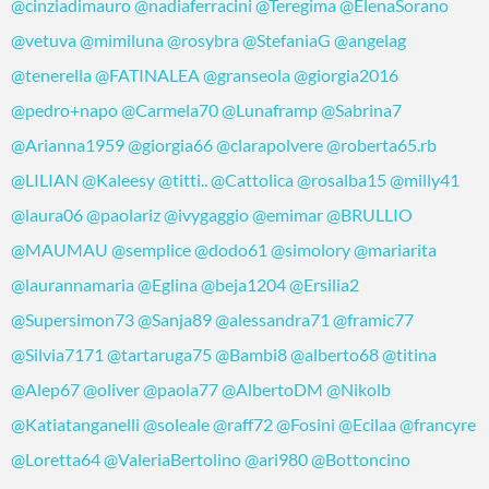
@cinziadimauro
@nadiaferracini
@Teregima
@ElenaSorano
@vetuva
@mimiluna
@rosybra
@StefaniaG
@angelag
@tenerella
@FATINALEA
@granseola
@giorgia2016
@pedro+napo
@Carmela70
@Lunaframp
@Sabrina7
@Arianna1959
@giorgia66
@clarapolvere
@roberta65.rb
@LILIAN
@Kaleesy
@titti..
@Cattolica
@rosalba15
@milly41
@laura06
@paolariz
@ivygaggio
@emimar
@BRULLIO
@MAUMAU
@semplice
@dodo61
@simolory
@mariarita
@laurannamaria
@Eglina
@beja1204
@Ersilia2
@Supersimon73
@Sanja89
@alessandra71
@framic77
@Silvia7171
@tartaruga75
@Bambi8
@alberto68
@titina
@Alep67
@oliver
@paola77
@AlbertoDM
@Nikolb
@Katiatanganelli
@soleale
@raff72
@Fosini
@Ecilaa
@francyre
@Loretta64
@ValeriaBertolino
@ari980
@Bottoncino