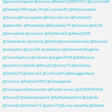
@genny.bolognesi
@marcop
@Roberto28091973
@Lucrezia68
@Daniela1984
@ala_94
@Consuelo81
@Mariannabulc
@Alyssa
@Francypaolo
@Manu.Sorriso
@Patrizia61
@aldomiller
@Markeddu
@Elisabetta79
@Gessica
@clio50
@benny&me
@maryann
@Marilosa63
@Alene2008
@Valesclerata
@robysly
@Ilialfa
@lorenzoleonardo
@tiziana3
@vale.joker
@Lucry81
@catiamore
@AntoniettaPugliese
@Corneliapinna
@sclerata
@angela1958
@Stefyvasco
@enzinho1
@alisilv
@Rosy63
@cinzia73
@briciolina
@Stefilla73
@Valery61
@CoPinna81
@Selvaggia4ever
@Corinna
@Patrizia5914
@Giuseppe66
@GiuseppinaDalessandro
@PaolaCannas
@DESDEMONA
@Anna63
@Valerialamperti
@Raffaellapietrini
@Gabrile
@Giovi60
@Michela75
@spiro74
@Luisa.zampella
@Elenad