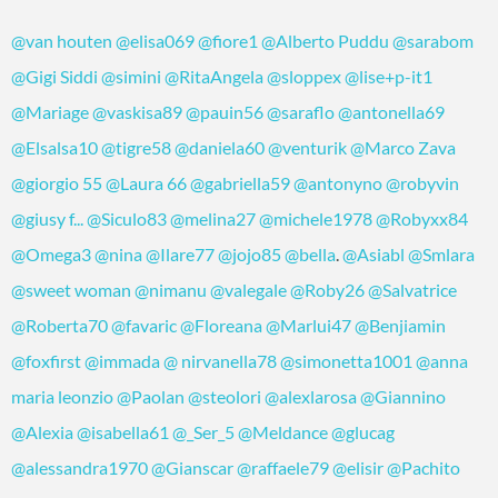
@van houten
@elisa069
@fiore1
@Alberto Puddu
@sarabom
@Gigi Siddi
@simini
@RitaAngela
@sloppex
@lise+p-it1
@Mariage
@vaskisa89
@pauin56
@saraflo
@antonella69
@Elsalsa10
@tigre58
@daniela60
@venturik
@Marco Zava
@giorgio 55
@Laura 66
@gabriella59
@antonyno
@robyvin
@giusy f...
@Siculo83
@melina27
@michele1978
@Robyxx84
@Omega3
@nina
@Ilare77
@jojo85
@bella
.
@Asiabl
@Smlara
@sweet woman
@nimanu
@valegale
@Roby26
@Salvatrice
@Roberta70
@favaric
@Floreana
@Marlui47
@Benjiamin
@foxfirst
@immada
@ nirvanella78
@simonetta1001
@anna
maria leonzio
@Paolan
@steolori
@alexlarosa
@Giannino
@Alexia
@isabella61
@_Ser_5
@Meldance
@glucag
@alessandra1970
@Gianscar
@raffaele79
@elisir
@Pachito