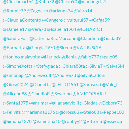
@Cinziamart64
@Katia72
@Chicca90
@mariangela1
@Ronnie79
@Zagocico
@arianna74
@Varo14
@ClaudiaContento
@Cangero
@vulturul57
@Cafga59
@Daniele17
@Vera78
@Isabella1984
@IGNAZIOT
@SandraFois
@CaterinaRitaMarcone
@Claudino
@Giada89
@Barbarita
@Giorgia1970
@Sirena
@KATIIUSCIA
@tonino.malavolta
@Harlock
@Jlenia
@fabio777
@pejo05
@SimoneXotta
@Stefygiada
@Chiara88ta
@SilviaT
@SalvaSM
@simonap
@Andrewcult
@Andrea73
@SilviaCadoni
@Giusy2024
@Dianetta
@LELLO1961
@Sarasesti
@Vale_I
@Alicepd88
@ClaudioR
@Severino
@AMICOPIARU
@Santa1975
@anrimar
@giiadagaviolii
@Giadaa
@Debora73
@Felivits
@Marianna2176
@gioross83
@Stelo88
@Peppe100
@Simona1278
@Valentina10
@robbyy2
@Vittoria
@essenza