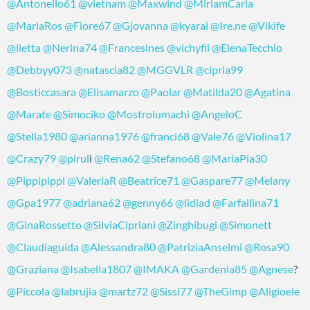
@Antonello61
@vietnam
@Maxwind
@MiriamCarla
@MariaRos
@Fiore67
@Gjovanna
@kyarai
@Ire.ne
@Vikife
@lietta
@Nerina74
@Francesines
@vichyfil
@ElenaTecchio
@Debbyy073
@natascia82
@MGGVLR
@cipria99
@Bosticcasara
@Elisamarzo
@Paolar
@Matilda20
@Agatina
@Marate
@Simociko
@Mostrolumachi
@AngeloC
@Stella1980
@arianna1976
@franci68
@Vale76
@Violina17
@Crazy79
@pirul
ì
@Rena62
@Stefano68
@MariaPia30
@Pippipippi
@ValeriaR
@Beatrice71
@Gaspare77
@Melany
@Gpa1977
@adriana62
@genny66
@lidiad
@Farfallina71
@GinaRossetto
@SilviaCipriani
@Zinghibugi
@Simonett
@Claudiaguida
@Alessandra80
@PatriziaAnselmi
@Rosa90
@Graziana
@Isabella1807
@IMAKA
@Gardenia85
@Agnese
?
@Piccola
@labrujia
@martz72
@Sissi77
@TheGimp
@Aligioele