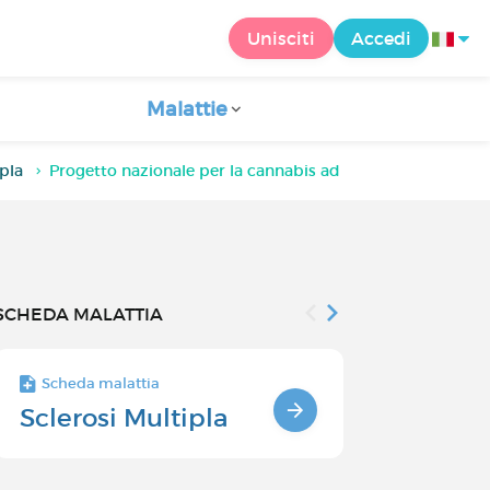
Unisciti
Accedi
Malattie
ipla
Progetto nazionale per la cannabis ad uso medico
SCHEDA MALATTIA
Scheda malattia
Scheda malatt
Sclerosi Multipla
Sclerosi 
ricerca e
trattamen