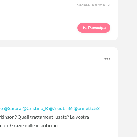
Vedere la firma
Partecipa
no
‍
@Sarara
‍
@Cristina_B
‍
@Aledbr86
‍
@annette53
Parkinson? Quali trattamenti usate? La vostra
mbri. Grazie mille in anticipo.