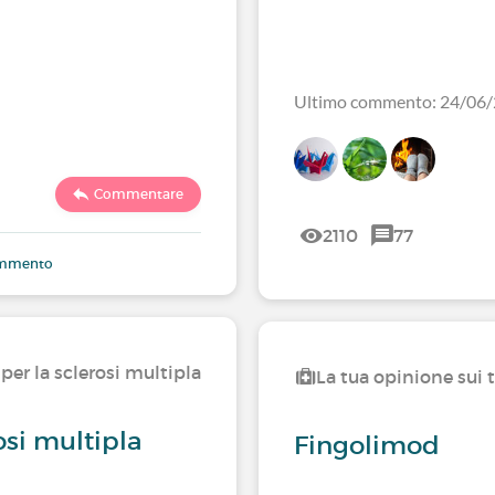
Ultimo commento: 24/06
Commentare
2110
77
commento
per la sclerosi multipla
La tua opinione sui 
osi multipla
Fingolimod