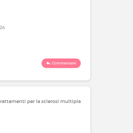
Ultimo comm
/26
651
Commentare
Convivere
trattamenti per la sclerosi multipla
Come pa