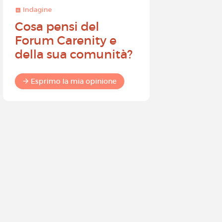
Indagine
Indagine
Cosa pensi del
Diventa
Forum Carenity e
ambasci
della sua comunità?
Carenity 
differen
commun
Esprimo la mia opinione
Esprimo 