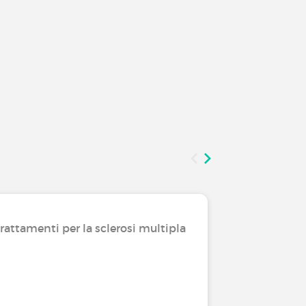
trattamenti per la sclerosi multipla
La tua op
Quali cu