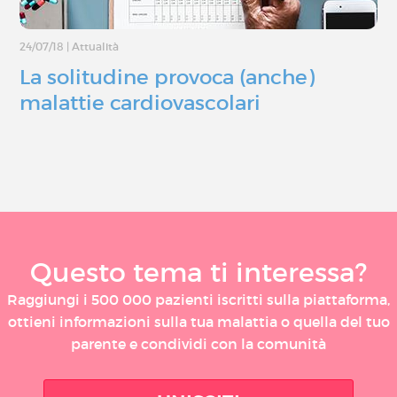
24/07/18
|
Attualità
La solitudine provoca (anche)
malattie cardiovascolari
Questo tema ti interessa?
Raggiungi i 500 000 pazienti iscritti sulla piattaforma,
ottieni informazioni sulla tua malattia o quella del tuo
parente e condividi con la comunità