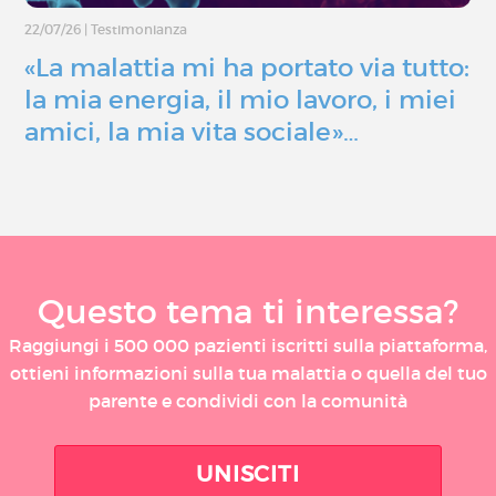
22/07/26
|
Testimonianza
«La malattia mi ha portato via tutto:
la mia energia, il mio lavoro, i miei
amici, la mia vita sociale»…
Questo tema ti interessa?
Raggiungi i 500 000 pazienti iscritti sulla piattaforma,
ottieni informazioni sulla tua malattia o quella del tuo
parente e condividi con la comunità
UNISCITI